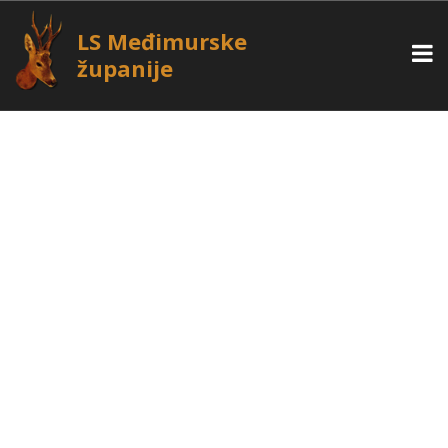
LS Međimurske
županije