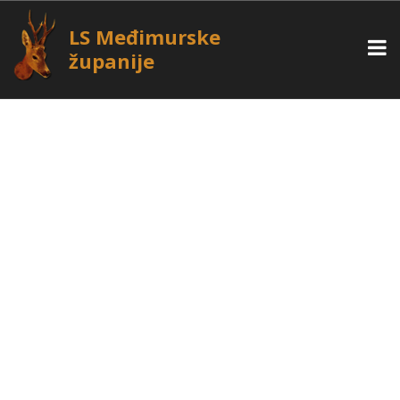
LS Međimurske
županije