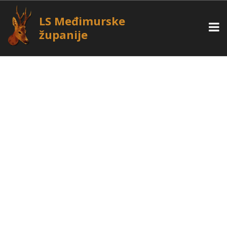
LS Međimurske
županije