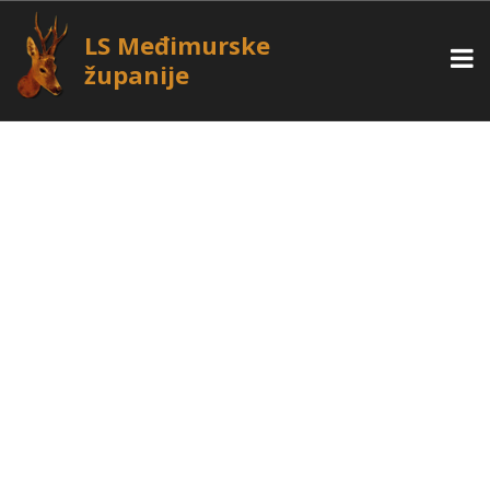
LS Međimurske
županije