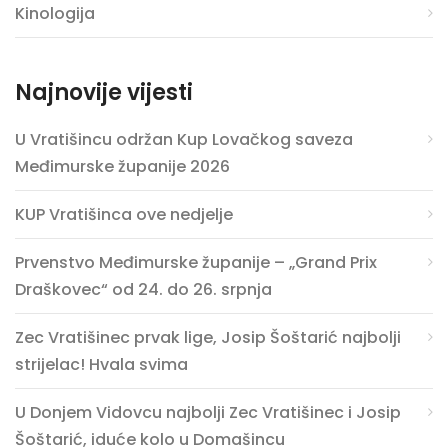
Kinologija
Najnovije vijesti
U Vratišincu održan Kup Lovačkog saveza
Međimurske županije 2026
KUP Vratišinca ove nedjelje
Prvenstvo Međimurske županije – „Grand Prix
Draškovec“ od 24. do 26. srpnja
Zec Vratišinec prvak lige, Josip Šoštarić najbolji
strijelac! Hvala svima
U Donjem Vidovcu najbolji Zec Vratišinec i Josip
Šoštarić, iduće kolo u Domašincu