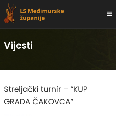
LS Međimurske
županije
Vijesti
Streljački turnir – “KUP
GRADA ČAKOVCA”