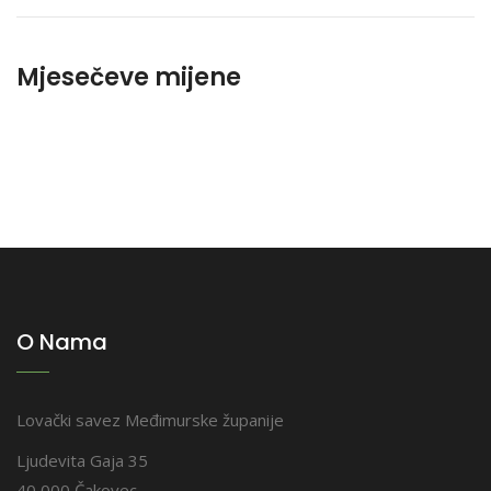
Mjesečeve mijene
O Nama
Lovački savez Međimurske županije
Ljudevita Gaja 35
40 000 Čakovec