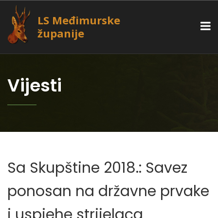
LS Međimurske
županije
Vijesti
Sa Skupštine 2018.: Savez
ponosan na državne prvake
i uspjehe strijelaca