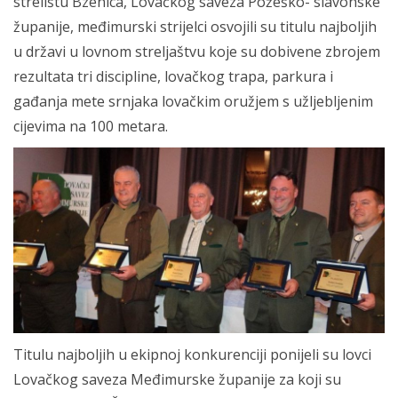
strelištu Bzenica, Lovačkog saveza Požeško- slavonske
županije, međimurski strijelci osvojili su titulu najboljih
u državi u lovnom streljaštvu koje su dobivene zbrojem
rezultata tri discipline, lovačkog trapa, parkura i
gađanja mete srnjaka lovačkim oružjem s užljebljenim
cijevima na 100 metara.
Titulu najboljih u ekipnoj konkurenciji ponijeli su lovci
Lovačkog saveza Međimurske županije za koji su