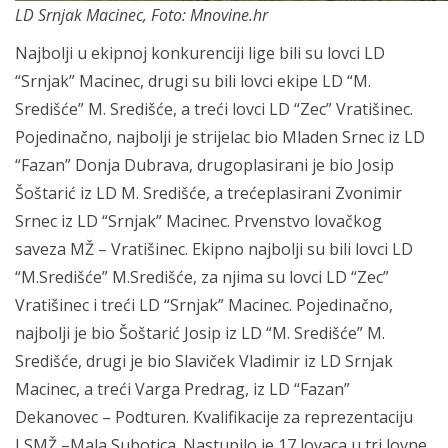
LD Srnjak Macinec, Foto: Mnovine.hr
Najbolji u ekipnoj konkurenciji lige bili su lovci LD
“Srnjak” Macinec, drugi su bili lovci ekipe LD “M.
Središće” M. Središće, a treći lovci LD “Zec” Vratišinec.
Pojedinačno, najbolji je strijelac bio Mladen Srnec iz LD
“Fazan” Donja Dubrava, drugoplasirani je bio Josip
Šoštarić iz LD M. Središće, a trećeplasirani Zvonimir
Srnec iz LD “Srnjak” Macinec. Prvenstvo lovačkog
saveza MŽ – Vratišinec. Ekipno najbolji su bili lovci LD
“M.Središće” M.Središće, za njima su lovci LD “Zec”
Vratišinec i treći LD “Srnjak” Macinec. Pojedinačno,
najbolji je bio Šoštarić Josip iz LD “M. Središće” M.
Središće, drugi je bio Slaviček Vladimir iz LD Srnjak
Macinec, a treći Varga Predrag, iz LD “Fazan”
Dekanovec – Podturen. Kvalifikacije za reprezentaciju
LSMŽ –Mala Subotica. Nastupilo je 17 lovaca u tri lovne