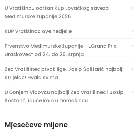
U Vratišincu održan Kup Lovačkog saveza
Međimurske županije 2026
KUP Vratišinca ove nedjelje
Prvenstvo Međimurske županije – „Grand Prix
Draškovec“ od 24. do 26. srpnja
Zec Vratišinec prvak lige, Josip Šoštarić najbolji
strijelac! Hvala svima
U Donjem Vidovcu najbolji Zec Vratišinec i Josip
Šoštarić, iduće kolo u Domašincu
Mjesečeve mijene