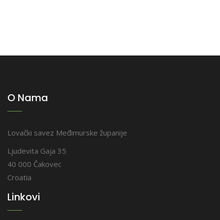
O Nama
Lovački savez Međimurske županije
Ljudevita Gaja 35
40 000 Čakovec
Croatia
Linkovi