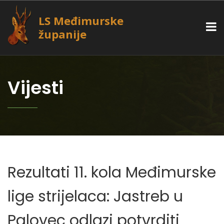
LS Međimurske
županije
Vijesti
Rezultati 11. kola Međimurske
lige strijelaca: Jastreb u
Palovec odlazi potvrditi