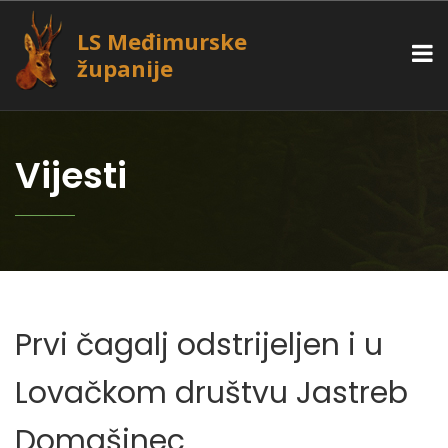
LS Međimurske
županije
Vijesti
Prvi čagalj odstrijeljen i u
Lovačkom društvu Jastreb
Domašinec