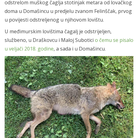
odstrelom muškog čaglja stotinjak metara od lovačkog
doma u Domašincu u predjelu zvanom Felinščak, prvog
u povijesti odstreljenog u njihovom lovištu.
U međimurskim lovištima čagalj je odstrijeljen,
službeno, u Draškovcu i Maloj Subotici
o čemu se pisalo
u veljači 2018. godine
, a sada i u Domašincu.