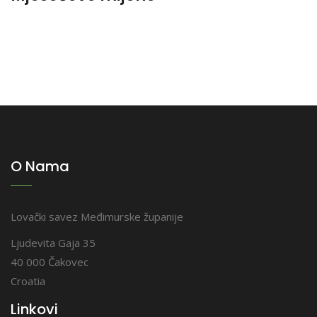
O Nama
Lovački savez Međimurske županije
Ljudevita Gaja 35
40 000 Čakovec
Croatia
Linkovi