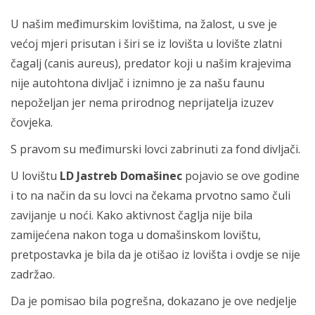
U našim međimurskim lovištima, na žalost, u sve je
većoj mjeri prisutan i širi se iz lovišta u lovište zlatni
čagalj (canis aureus), predator koji u našim krajevima
nije autohtona divljač i iznimno je za našu faunu
nepoželjan jer nema prirodnog neprijatelja izuzev
čovjeka.
S pravom su međimurski lovci zabrinuti za fond divljači.
U lovištu
LD Jastreb Domašinec
pojavio se ove godine
i to na način da su lovci na čekama prvotno samo čuli
zavijanje u noći. Kako aktivnost čaglja nije bila
zamijećena nakon toga u domašinskom lovištu,
pretpostavka je bila da je otišao iz lovišta i ovdje se nije
zadržao.
Da je pomisao bila pogrešna, dokazano je ove nedjelje