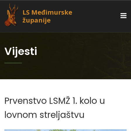
LS Međimurske
županije
Vijesti
Prvenstvo LSMŽ 1. kolo u
lovnom streljaštvu