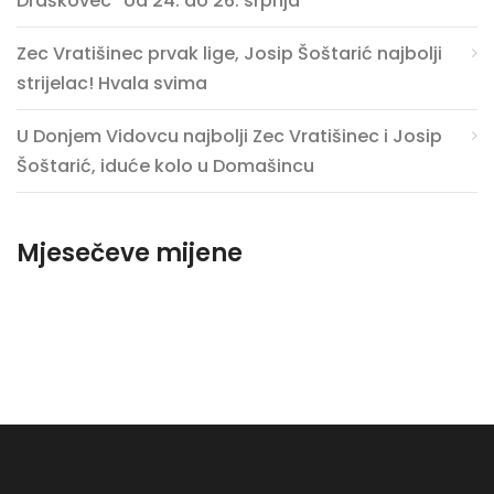
Draškovec“ od 24. do 26. srpnja
Zec Vratišinec prvak lige, Josip Šoštarić najbolji
strijelac! Hvala svima
U Donjem Vidovcu najbolji Zec Vratišinec i Josip
Šoštarić, iduće kolo u Domašincu
Mjesečeve mijene