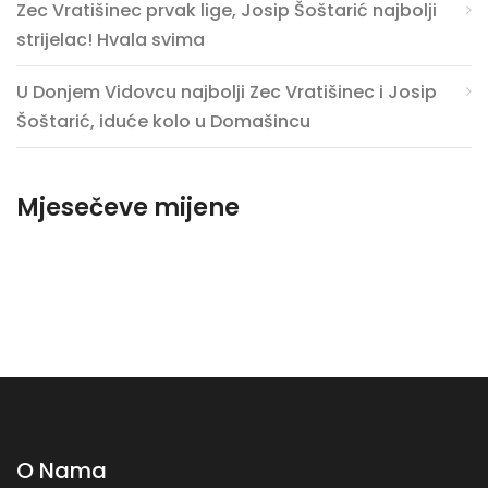
Zec Vratišinec prvak lige, Josip Šoštarić najbolji
strijelac! Hvala svima
U Donjem Vidovcu najbolji Zec Vratišinec i Josip
Šoštarić, iduće kolo u Domašincu
Mjesečeve mijene
O Nama