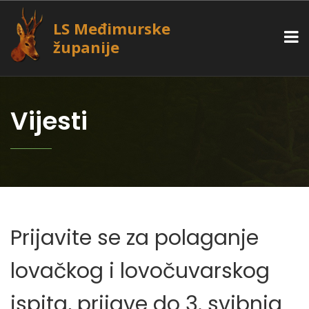
LS Međimurske
županije
Vijesti
Prijavite se za polaganje
lovačkog i lovočuvarskog
ispita, prijave do 3. svibnja