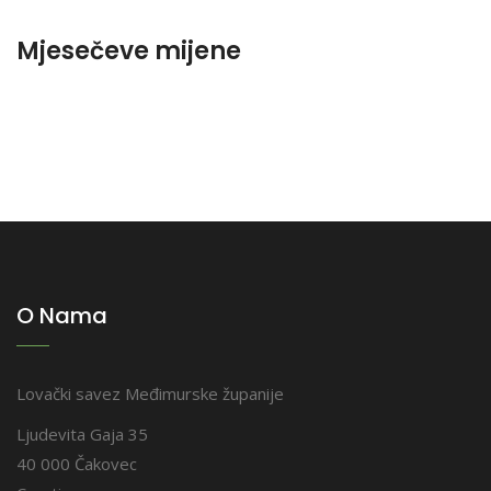
Mjesečeve mijene
O Nama
Lovački savez Međimurske županije
Ljudevita Gaja 35
40 000 Čakovec