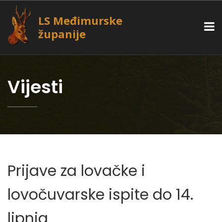
LS Međimurske
županije
Vijesti
Prijave za lovačke i
lovočuvarske ispite do 14.
lipnja