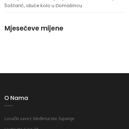
Šoštarić, iduće kolo u Domašincu
Mjesečeve mijene
O Nama
Lovački savez Međimurske županije
Ljudevita Gaja 35