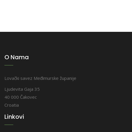
O Nama
Lovački savez Međimurske županije
Ljudevita Gaja 35
40 000 Čakovec
Croatia
Linkovi