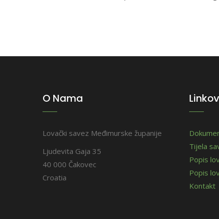
O Nama
Linkov
Lovački savez Međimurske županije
Dokumen
Tijela s
Ljudevita Gaja 35
Popis lo
40 000 Čakovec
Popis lov
Croatia
Kontakt