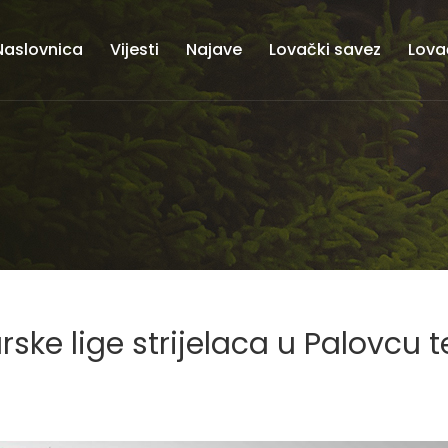
Naslovnica
Vijesti
Najave
Lovački savez
Lova
ske lige strijelaca u Palovcu t