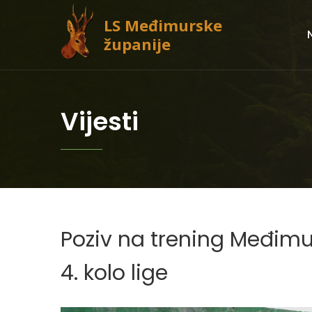
LS Međimurske
županije
Vijesti
Poziv na trening Međimur
4. kolo lige