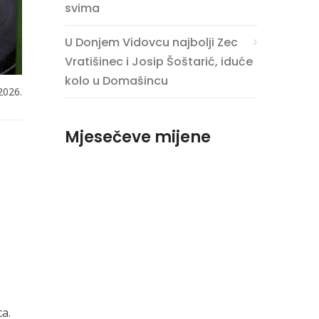
svima
U Donjem Vidovcu najbolji Zec
Vratišinec i Josip Šoštarić, iduće
kolo u Domašincu
2026.
Mjesečeve mijene
ca.