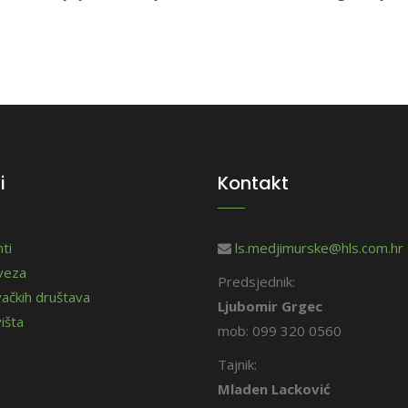
i
Kontakt
ti
ls.medjimurske@hls.com.hr
aveza
Predsjednik:
vačkih društava
Ljubomir Grgec
išta
mob: 099 320 0560
Tajnik:
Mladen Lacković