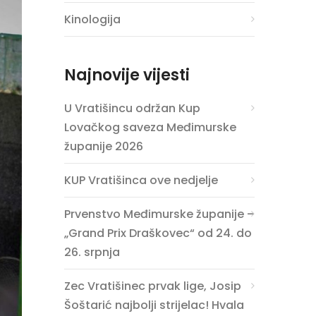
Kinologija
Najnovije vijesti
U Vratišincu održan Kup
Lovačkog saveza Međimurske
županije 2026
KUP Vratišinca ove nedjelje
Prvenstvo Međimurske županije –
„Grand Prix Draškovec“ od 24. do
26. srpnja
Zec Vratišinec prvak lige, Josip
Šoštarić najbolji strijelac! Hvala