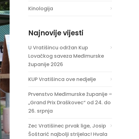
Kinologija
Najnovije vijesti
U Vratišincu održan Kup
Lovačkog saveza Međimurske
županije 2026
KUP Vratišinca ove nedjelje
Prvenstvo Međimurske županije –
„Grand Prix Draškovec“ od 24. do
26. srpnja
Zec Vratišinec prvak lige, Josip
Šoštarić najbolji strijelac! Hvala