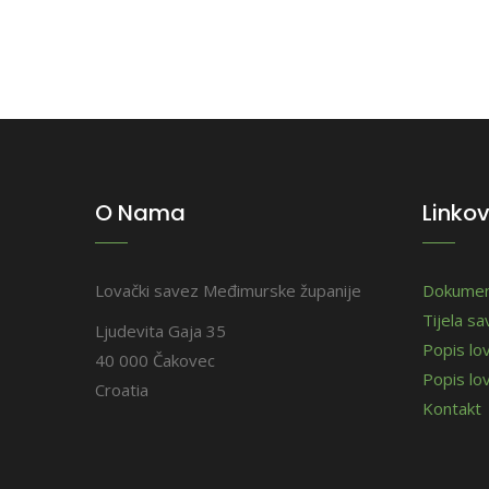
O Nama
Linkov
Lovački savez Međimurske županije
Dokumen
Tijela s
Ljudevita Gaja 35
Popis lo
40 000 Čakovec
Popis lov
Croatia
Kontakt