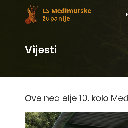
LS Međimurske
županije
Vijesti
Ove nedjelje 10. kolo Međ