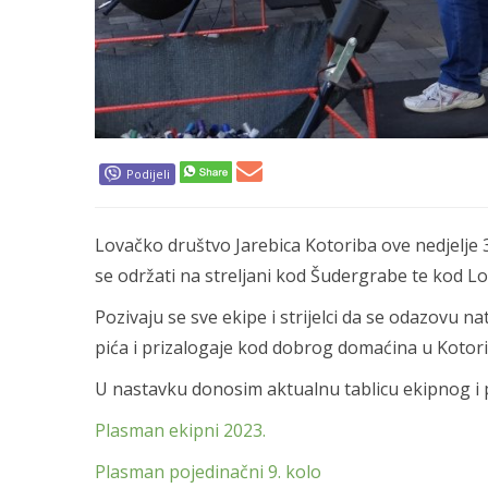
Podijeli
Lovačko društvo Jarebica Kotoriba ove nedjelje 3
se održati na streljani kod Šudergrabe te kod L
Pozivaju se sve ekipe i strijelci da se odazovu n
pića i prizalogaje kod dobrog domaćina u Kotori
U nastavku donosim aktualnu tablicu ekipnog i p
Plasman ekipni 2023.
Plasman pojedinačni 9. kolo