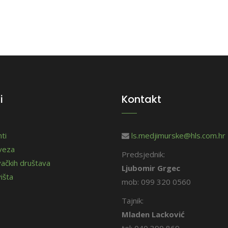
i
Kontakt
ti
ls.medjimurske@hls.com.hr
aveza
Predsjednik:
vačkih društava
Ljubomir Grgec
išta
mob: 099 320 0560
Tajnik:
Mladen Lacković