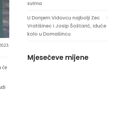
svima
U Donjem Vidovcu najbolji Zec
Vratišinec i Josip Šoštarić, iduće
kolo u Domašincu
2023.
Mjesečeve mijene
a će
udi