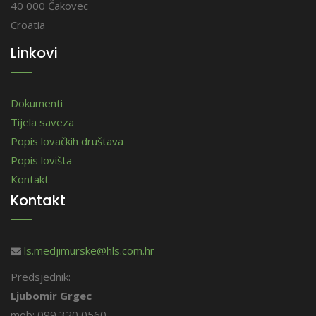
40 000 Čakovec
Croatia
Linkovi
Dokumenti
Tijela saveza
Popis lovačkih društava
Popis lovišta
Kontakt
Kontakt
ls.medjimurske@hls.com.hr
Predsjednik:
Ljubomir Grgec
mob: 099 320 0560