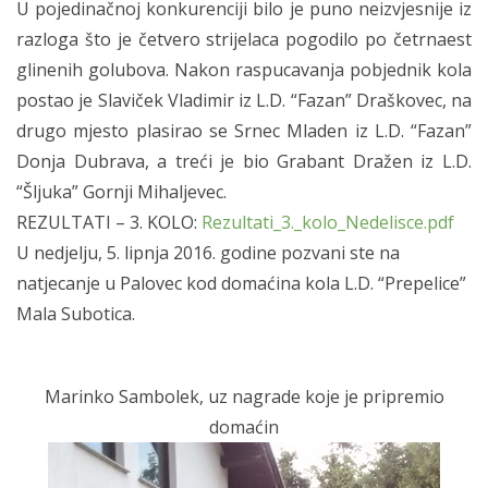
U pojedinačnoj konkurenciji bilo je puno neizvjesnije iz
razloga što je četvero strijelaca pogodilo po četrnaest
glinenih golubova. Nakon raspucavanja pobjednik kola
postao je Slaviček Vladimir iz L.D. “Fazan” Draškovec, na
drugo mjesto plasirao se Srnec Mladen iz L.D. “Fazan”
Donja Dubrava, a treći je bio Grabant Dražen iz L.D.
“Šljuka” Gornji Mihaljevec.
REZULTATI – 3. KOLO:
Rezultati_3._kolo_Nedelisce.pdf
U nedjelju, 5. lipnja 2016. godine pozvani ste na
natjecanje u Palovec kod domaćina kola L.D. “Prepelice”
Mala Subotica.
Marinko Sambolek, uz nagrade koje je pripremio
domaćin