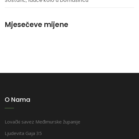
Šoštarić, iduće kolo u Domašincu
Mjesečeve mijene
O Nama
Lovački savez Međimurske županije
Ljudevita Gaja 35