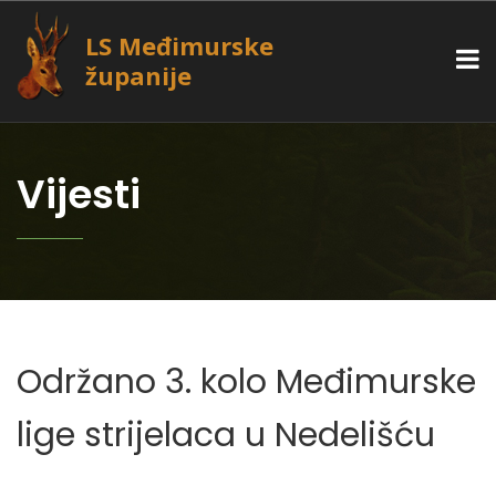
LS Međimurske
županije
Vijesti
Održano 3. kolo Međimurske
lige strijelaca u Nedelišću