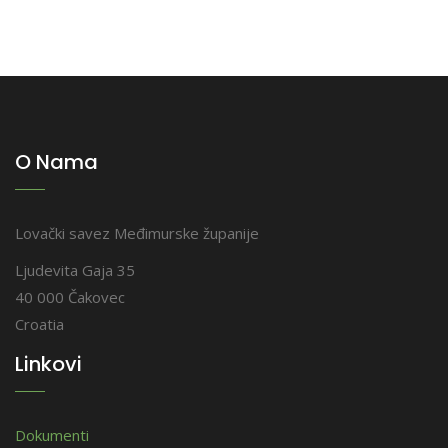
O Nama
Lovački savez Međimurske županije
Ljudevita Gaja 35
40 000 Čakovec
Croatia
Linkovi
Dokumenti