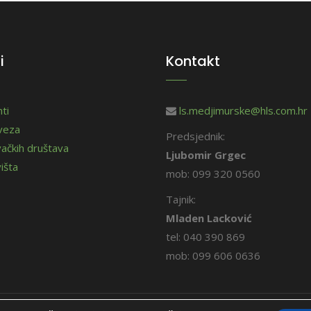
i
Kontakt
ti
ls.medjimurske@hls.com.hr
aveza
Predsjednik:
vačkih društava
Ljubomir Grgec
išta
mob: 099 320 0560
Tajnik:
Mladen Lacković
tel: 040 390 869
mob: 099 606 0636