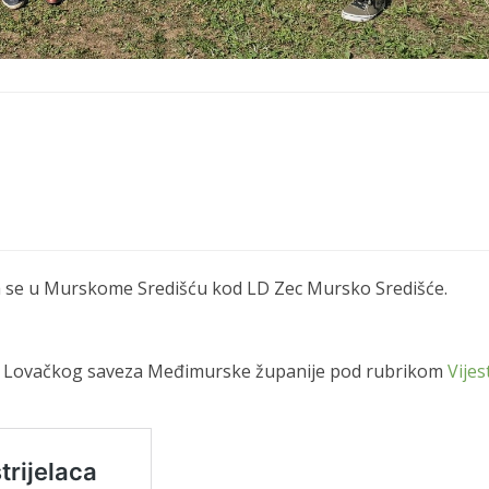
va se u Murskome Središću kod LD Zec Mursko Središće.
ama Lovačkog saveza Međimurske županije pod rubrikom
Vijes