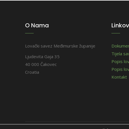
O Nama
Linkov
Lovački savez Međimurske županije
Dokumen
Tijela s
Ljudevita Gaja 35
Popis lo
40 000 Čakovec
Popis lov
Croatia
Kontakt