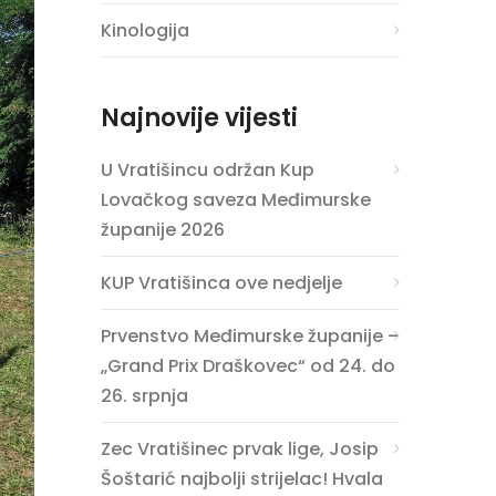
Kinologija
Najnovije vijesti
U Vratišincu održan Kup
Lovačkog saveza Međimurske
županije 2026
KUP Vratišinca ove nedjelje
Prvenstvo Međimurske županije –
„Grand Prix Draškovec“ od 24. do
26. srpnja
Zec Vratišinec prvak lige, Josip
Šoštarić najbolji strijelac! Hvala