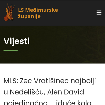
LS Međimurske
županije
Vijesti
MLS: Zec Vratišinec najbolji
u Nedelišću, Alen David
pojedinačno – iduće kolo