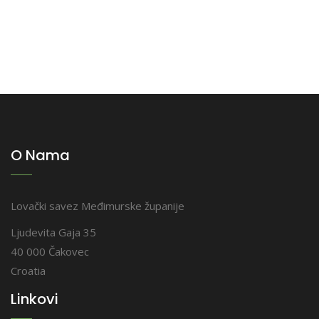
O Nama
Lovački savez Međimurske županije
Ljudevita Gaja 35
40 000 Čakovec
Croatia
Linkovi