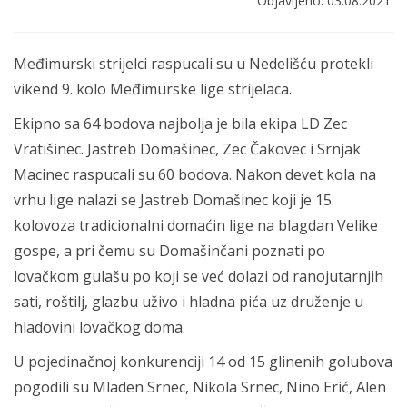
Objavljeno: 03.08.2021.
Međimurski strijelci raspucali su u Nedelišću protekli
vikend 9. kolo Međimurske lige strijelaca.
Ekipno sa 64 bodova najbolja je bila ekipa LD Zec
Vratišinec. Jastreb Domašinec, Zec Čakovec i Srnjak
Macinec raspucali su 60 bodova. Nakon devet kola na
vrhu lige nalazi se Jastreb Domašinec koji je 15.
kolovoza tradicionalni domaćin lige na blagdan Velike
gospe, a pri čemu su Domašinčani poznati po
lovačkom gulašu po koji se već dolazi od ranojutarnjih
sati, roštilj, glazbu uživo i hladna pića uz druženje u
hladovini lovačkog doma.
U pojedinačnoj konkurenciji 14 od 15 glinenih golubova
pogodili su Mladen Srnec, Nikola Srnec, Nino Erić, Alen