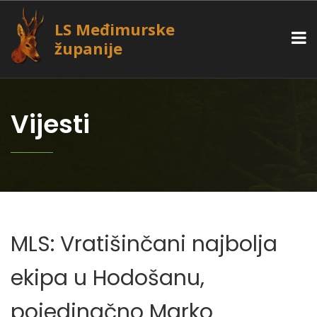
LS Međimurske
županije
Vijesti
MLS: Vratišinčani najbolja
ekipa u Hodošanu,
pojedinačno Marko