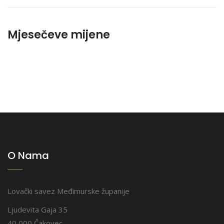
Mjesečeve mijene
O Nama
Lovački savez Međimurske županije
Ljudevita Gaja 35
40 000 Čakovec