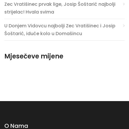
Zec Vratišinec prvak lige, Josip Šoštarić najbolji
strijelac! Hvala svima
U Donjem Vidovcu najbolji Zec Vratišinec i Josip
Šoštarić, iduće kolo u Domašincu
Mjesečeve mijene
O Nama