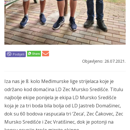
Podijeli
Objavljeno: 26.07.2021.
Iza nas je 8. kolo Međimurske lige strijelaca koje je
održano kod domaćina LD Zec Mursko Središće. Titulu
najbolje ekipe ponijela je ekipa LD Mursko Središće
koja je za tri boda bila bolja od LD Jastreb Domašinec,
dok su 60 bodova raspucala tri ‘Zeca’, Zec Čakovec, Zec
Mursko Središće i Zec Vratišinec, dok je potonji na
koncu osvojio treće mjesto ekipno.