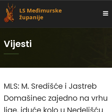
LS Međimurske
županije
Vijesti
MLS: M. Središće i Jastreb
Domašinec zajedno na vrhu
lige, iduće kolo u Nedelišću