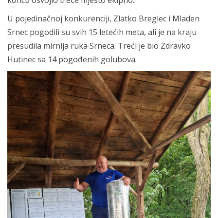
U pojedinačnoj konkurenciji, Zlatko Breglec i Mladen
Srnec pogodili su svih 15 letećih meta, ali je na kraju
presudila mirnija ruka Srneca. Treći je bio Zdravko
Hutinec sa 14 pogođenih golubova.