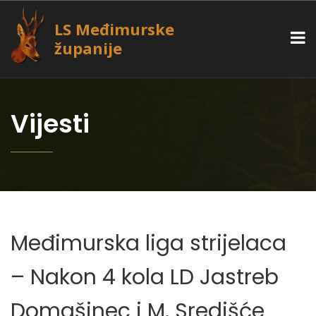
LS Međimurske
županije
Vijesti
Međimurska liga strijelaca
– Nakon 4 kola LD Jastreb
Domašinec i M. Središće