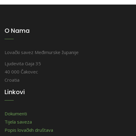
O Nama
Lovački savez Međimurske županije
Ljudevita Gaja 35
40 000 Čakovec
Croatia
Linkovi
Dokumenti
Tijela saveza
Popis lovačkih društava