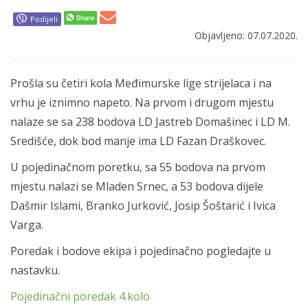
Podijeli
Objavljeno: 07.07.2020.
Prošla su četiri kola Međimurske lige strijelaca i na
vrhu je iznimno napeto. Na prvom i drugom mjestu
nalaze se sa 238 bodova LD Jastreb Domašinec i LD M.
Središće, dok bod manje ima LD Fazan Draškovec.
U pojedinačnom poretku, sa 55 bodova na prvom
mjestu nalazi se Mladen Srnec, a 53 bodova dijele
Dašmir Islami, Branko Jurković, Josip Šoštarić i Ivica
Varga.
Poredak i bodove ekipa i pojedinačno pogledajte u
nastavku.
Pojedinačni poredak 4.kolo