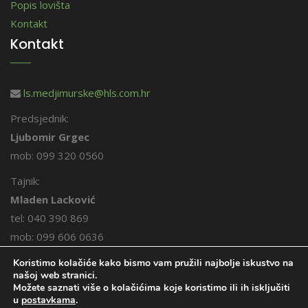
Popis lovišta
Kontakt
Kontakt
ls.medjimurske@hls.com.hr
Predsjednik:
Ljubomir Grgec
mob: 099 320 0560
Tajnik:
Mladen Lacković
tel: 040 390 869
mob: 099 606 0636
Koristimo kolačiće kako bismo vam pružili najbolje iskustvo na
našoj web stranici.
Možete saznati više o kolačićima koje koristimo ili ih isključiti
u
postavkama
.