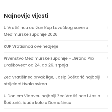
Najnovije vijesti
U Vratišincu održan Kup Lovačkog saveza
Međimurske županije 2026
KUP Vratišinca ove nedjelje
Prvenstvo Međimurske županije – „Grand Prix
Draškovec“ od 24. do 26. srpnja
Zec Vratišinec prvak lige, Josip Šoštarić najbolji
strijelac! Hvala svima
U Donjem Vidovcu najbolji Zec Vratišinec i Josip
Šoštarić, iduće kolo u Domašincu