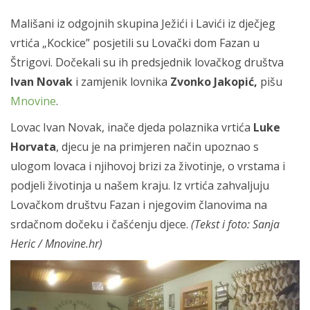
Mališani iz odgojnih skupina Ježići i Lavići iz dječjeg
vrtića „Kockice” posjetili su Lovački dom Fazan u
Štrigovi. Dočekali su ih predsjednik lovačkog društva
Ivan Novak
i zamjenik lovnika
Zvonko Jakopić,
pišu
Mnovine
.
Lovac Ivan Novak, inače djeda polaznika vrtića
Luke
Horvata
, djecu je na primjeren način upoznao s
ulogom lovaca i njihovoj brizi za životinje, o vrstama i
podjeli životinja u našem kraju. Iz vrtića zahvaljuju
Lovačkom društvu Fazan i njegovim članovima na
srdačnom dočeku i čašćenju djece.
(Tekst i foto: Sanja
Heric / Mnovine.hr)