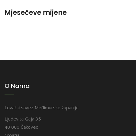
Mjesečeve mijene
O Nama
Lovački savez Međimurske županije
Ljudevita Gaja 35
40 000 Čakovec
Croatia