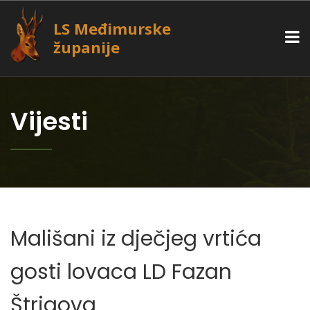
LS Međimurske
županije
Vijesti
Mališani iz dječjeg vrtića
gosti lovaca LD Fazan
Štrigova