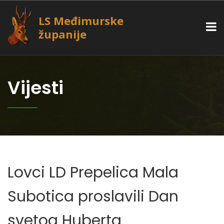
LS Međimurske
županije
Vijesti
Lovci LD Prepelica Mala
Subotica proslavili Dan
svetog Huberta