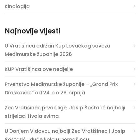
Kinologija
Najnovije vijesti
U Vratišincu održan Kup Lovačkog saveza
Međimurske županije 2026
KUP Vratišinca ove nedjelje
Prvenstvo Međimurske županije – „Grand Prix
Draškovec“ od 24. do 26. srpnja
Zec Vratišinec prvak lige, Josip Šoštarić najbolji
strijelac! Hvala svima
U Donjem Vidovcu najbolji Zec Vratišinec i Josip
Šoštarić, iduće kolo u Domašincu