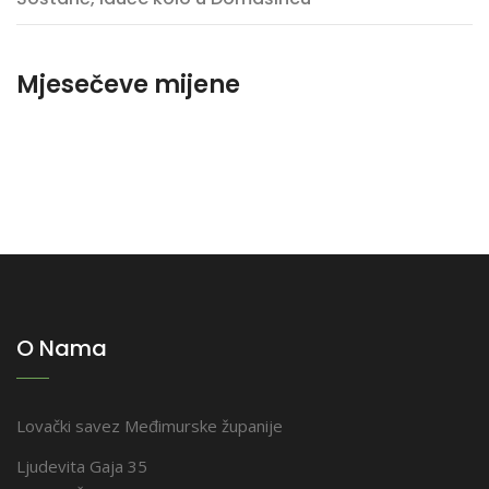
Mjesečeve mijene
O Nama
Lovački savez Međimurske županije
Ljudevita Gaja 35