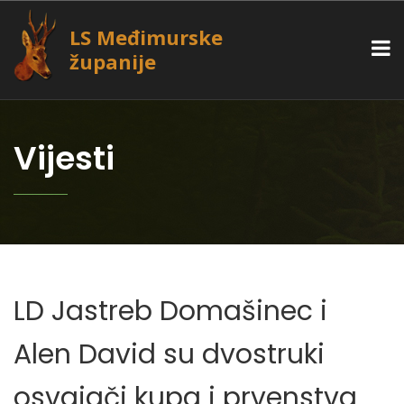
LS Međimurske
županije
Vijesti
LD Jastreb Domašinec i
Alen David su dvostruki
osvajači kupa i prvenstva