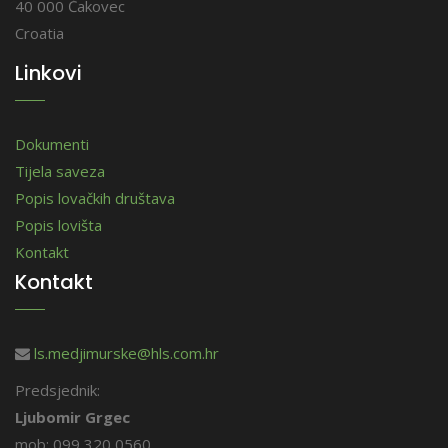
40 000 Čakovec
Croatia
Linkovi
Dokumenti
Tijela saveza
Popis lovačkih društava
Popis lovišta
Kontakt
Kontakt
ls.medjimurske@hls.com.hr
Predsjednik:
Ljubomir Grgec
mob: 099 320 0560