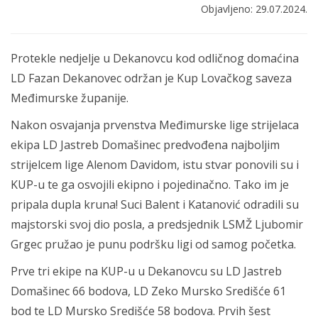
Objavljeno: 29.07.2024.
Protekle nedjelje u Dekanovcu kod odličnog domaćina
LD Fazan Dekanovec održan je Kup Lovačkog saveza
Međimurske županije.
Nakon osvajanja prvenstva Međimurske lige strijelaca
ekipa LD Jastreb Domašinec predvođena najboljim
strijelcem lige Alenom Davidom, istu stvar ponovili su i
KUP-u te ga osvojili ekipno i pojedinačno. Tako im je
pripala dupla kruna! Suci Balent i Katanović odradili su
majstorski svoj dio posla, a predsjednik LSMŽ Ljubomir
Grgec pružao je punu podršku ligi od samog početka.
Prve tri ekipe na KUP-u u Dekanovcu su LD Jastreb
Domašinec 66 bodova, LD Zeko Mursko Središće 61
bod te LD Mursko Središće 58 bodova. Prvih šest