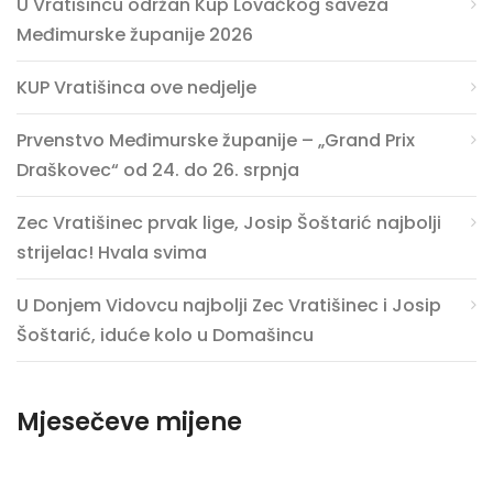
U Vratišincu održan Kup Lovačkog saveza
Međimurske županije 2026
KUP Vratišinca ove nedjelje
Prvenstvo Međimurske županije – „Grand Prix
Draškovec“ od 24. do 26. srpnja
Zec Vratišinec prvak lige, Josip Šoštarić najbolji
strijelac! Hvala svima
U Donjem Vidovcu najbolji Zec Vratišinec i Josip
Šoštarić, iduće kolo u Domašincu
Mjesečeve mijene