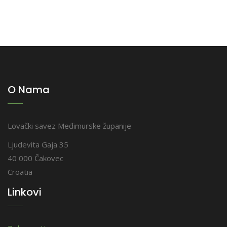
O Nama
Lovački savez Međimurske županije
Ljudevita Gaja 35
40 000 Čakovec
Croatia
Linkovi