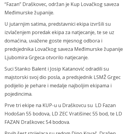
“Fazan” Draškovec, održan je Kup Lovačkog saveza
Međimurske županije.
U jutarnjim satima, predstavnici ekipa izvršili su
izvlačenjem poredak ekipa za natjecanje, te se uz
domaćina, uvažene goste mjesnog odbora i
predsjednika Lovačkog saveza Međimurske županije
Ljubomira Grgeca otvorilo natjecanje.
Suci Stanko Balent i Josip Katanović odradili su
majstorski svoj dio posla, a predsjednik LSMŽ Grgec
podijelio je pehare i medalje najboljim ekipama i
pojedincima.
Prve tri ekipe na KUP-u u Draškovcu su LD Fazan
Hodošan 55 bodova, LD ZEC Vratišinec 55 bod, te LD
FAZAN Draškovec 54 bodova.
Prvih šest strijelaca su redom Dino Kovač, Dražen