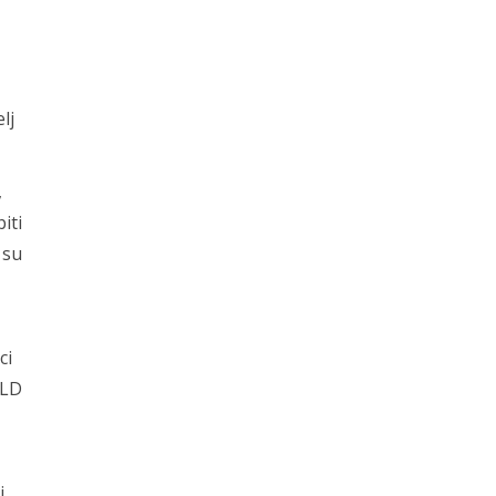
lj
,
iti
 su
ci
 LD
i