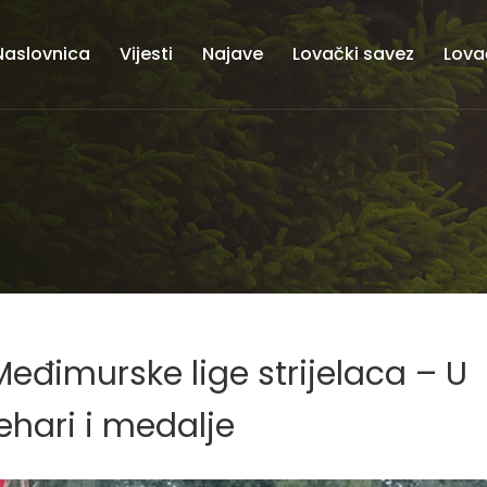
Naslovnica
Vijesti
Najave
Lovački savez
Lova
eđimurske lige strijelaca – U
ehari i medalje