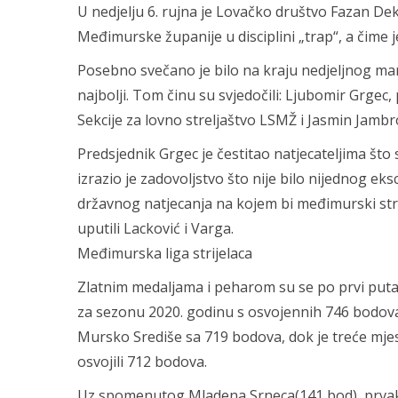
U nedjelju 6. rujna je Lovačko društvo Fazan 
Međimurske županije u disciplini „trap“, a čime
Posebno svečano je bilo na kraju nedjeljnog ma
najbolji. Tom činu su svjedočili: Ljubomir Grgec,
Sekcije za lovno streljaštvo LSMŽ i Jasmin Jam
Predsjednik Grgec je čestitao natjecateljima što 
izrazio je zadovoljstvo što nije bilo nijednog eks
državnog natjecanja na kojem bi međimurski strije
uputili Lacković i Varga.
Međimurska liga strijelaca
Zlatnim medaljama i peharom su se po prvi puta „o
za sezonu 2020. godinu s osvojennih 746 bodova u 
Mursko Središe sa 719 bodova, dok je treće mje
osvojili 712 bodova.
Uz spomenutog Mladena Srneca(141 bod), prvaka 