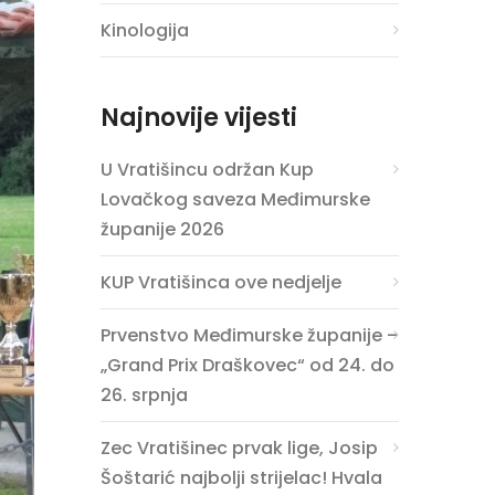
Kinologija
Najnovije vijesti
U Vratišincu održan Kup
Lovačkog saveza Međimurske
županije 2026
KUP Vratišinca ove nedjelje
Prvenstvo Međimurske županije –
„Grand Prix Draškovec“ od 24. do
26. srpnja
Zec Vratišinec prvak lige, Josip
Šoštarić najbolji strijelac! Hvala