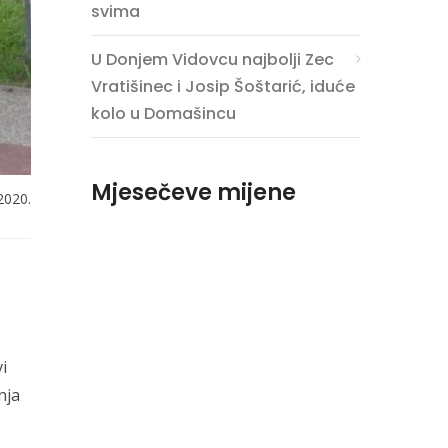
svima
U Donjem Vidovcu najbolji Zec
Vratišinec i Josip Šoštarić, iduće
kolo u Domašincu
Mjesečeve mijene
2020.
i
nja