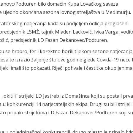
Dekanovc/Podturen bilo domaćin Kupa Lovačkog saveza
 je ujedno okončana sezona lovnog streljaštva u Međimurju.
ratonskog natjecanja kada su podjeljem odličja proglašeni
 predsjednik LSMŽ, tajnik Mladen Lacković, Ivica Varga, vodite
brošić, predsjednik LD Fazan Dekanovec/Podturen.
su se hrabro, fer i korektno borili tijekom sezone natjecanja
cesa te izrazio žaljenje što ove godine glede Covida-19 neće b
lci imali što pokazati. Riječi pohvale i čestitke okupljenima
kitili“ strijelci LD Jastreb iz Domašinca koji su postali prva
konkurenciji 14 natjecateljskih ekipa. Drugi su bili strijeli
sto pripalo strijelcima LD Fazan Dekanovec/Podturen koji su
u pojedninačnoj konkurenciji, drugo mjesto je pripalo Ivic