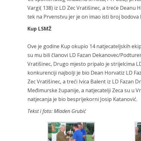
Vargi( 138) iz LD Zec Vratišinec, a treće Deanu
tek na Prvenstvu jer je on imao isti broj bodova
Kup LSMŽ
Ove je godine Kup okupio 14 natjecateljskih ekip
su mu bili članovi LD Fazan Dekanovec/Podturen. U
Vratišinec, Drugo mjesto pripalo je strijelcima 
konkurenciji najbolji je bio Dean Horvatiz LD F
Zec Vratišinec, a treći Ivica Balent iz LD Fazan 
Međimurske županije, a natjecatelji Zeca su u Vra
natjecanja je bio besprijekorni Josip Katanović.
Tekst i foto: Mladen Grubić