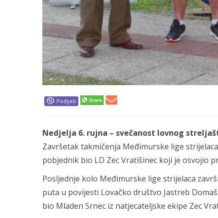
Podijeli
Nedjelja 6. rujna – svečanost lovnog strelja
Završetak takmičenja Međimurske lige strijelac
pobjednik bio LD Zec Vratišinec koji je osvojio p
Posljednje kolo Međimurske lige strijelaca završi
puta u povijesti Lovačko društvo Jastreb Domašine
bio Mladen Srnec iz natjecateljske ekipe Zec Vrat