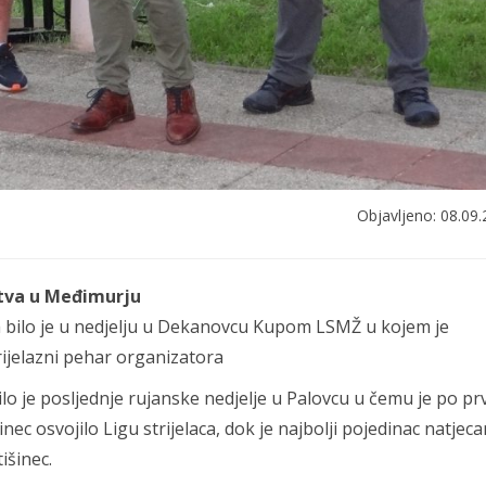
Objavljeno: 08.09.
štva u Međimurju
a bilo je u nedjelju u Dekanovcu Kupom LSMŽ u kojem je
rijelazni pehar organizatora
lo je posljednje rujanske nedjelje u Palovcu u čemu je po prv
c osvojilo Ligu strijelaca, dok je najbolji pojedinac natjeca
išinec.