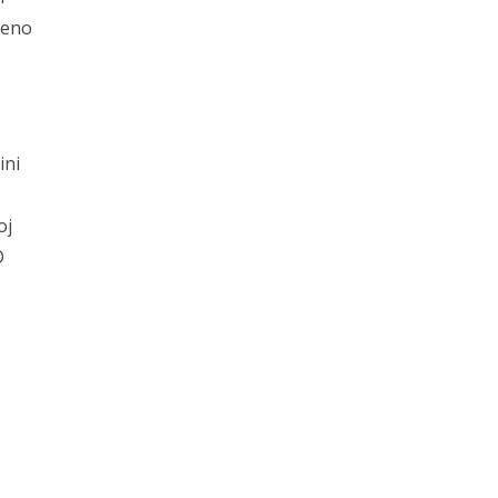
čeno
ini
oj
D