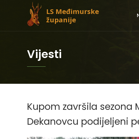
LS Međimurske
županije
Vijesti
Kupom završila sezona M
Dekanovcu podijeljeni p