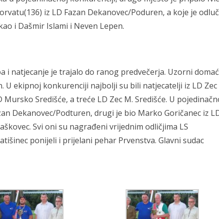
 Horvatu(136) iz LD Fazan Dekanovec/Poduren, a koje je odlu
 kao i Dašmir Islami i Neven Lepen.
a i natjecanje je trajalo do ranog predvečerja. Uzorni domać
 ekipnoj konkurenciji najbolji su bili natjecatelji iz LD Zec
LD Mursko Središće, a treće LD Zec M. Središće. U pojedinačn
azan Dekanovec/Podturen, drugi je bio Marko Goričanec iz L
Draškovec. Svi oni su nagrađeni vrijednim odličjima LS
tišinec ponijeli i prijelani pehar Prvenstva. Glavni sudac