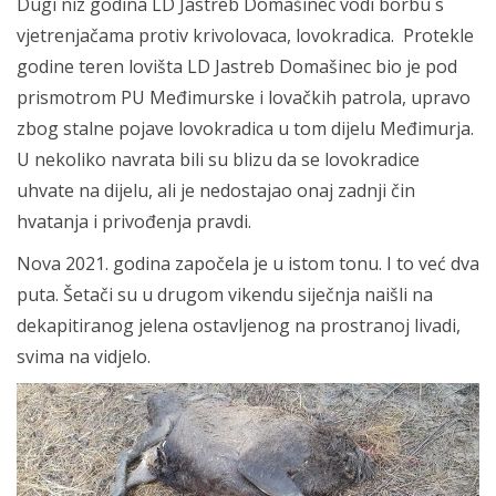
Dugi niz godina LD Jastreb Domašinec vodi borbu s
vjetrenjačama protiv krivolovaca, lovokradica. Protekle
godine teren lovišta LD Jastreb Domašinec bio je pod
prismotrom PU Međimurske i lovačkih patrola, upravo
zbog stalne pojave lovokradica u tom dijelu Međimurja.
U nekoliko navrata bili su blizu da se lovokradice
uhvate na dijelu, ali je nedostajao onaj zadnji čin
hvatanja i privođenja pravdi.
Nova 2021. godina započela je u istom tonu. I to već dva
puta. Šetači su u drugom vikendu siječnja naišli na
dekapitiranog jelena ostavljenog na prostranoj livadi,
svima na vidjelo.