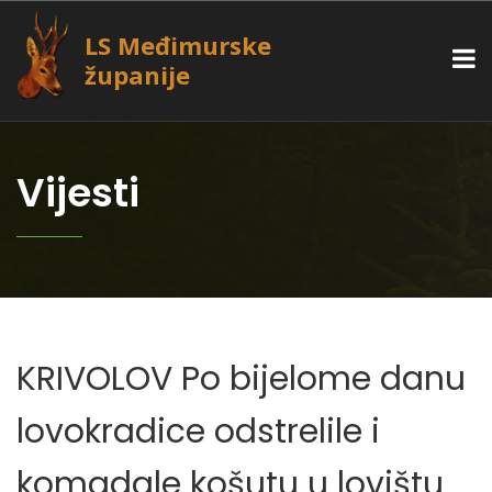
LS Međimurske
županije
Vijesti
KRIVOLOV Po bijelome danu
lovokradice odstrelile i
komadale košutu u lovištu