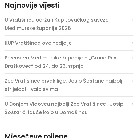
Najnovije vijesti
U Vratišincu održan Kup Lovačkog saveza
Međimurske županije 2026
KUP Vratišinca ove nedjelje
Prvenstvo Međimurske županije – „Grand Prix
Draškovec“ od 24. do 26. srpnja
Zec Vratišinec prvak lige, Josip Šoštarić najbolji
strijelac! Hvala svima
U Donjem Vidovcu najbolji Zec Vratišinec i Josip
Šoštarić, iduće kolo u Domašincu
Mjesečeve mijene