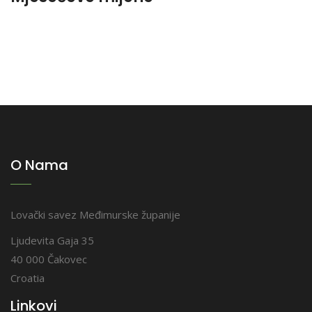
O Nama
Lovački savez Međimurske županije
Ljudevita Gaja 35
40 000 Čakovec
Croatia
Linkovi