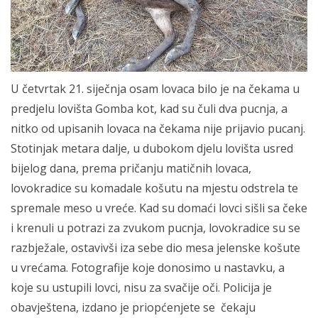
U četvrtak 21. siječnja osam lovaca bilo je na čekama u
predjelu lovišta Gomba kot, kad su čuli dva pucnja, a
nitko od upisanih lovaca na čekama nije prijavio pucanj.
Stotinjak metara dalje, u dubokom djelu lovišta usred
bijelog dana, prema pričanju matičnih lovaca,
lovokradice su komadale košutu na mjestu odstrela te
spremale meso u vreće. Kad su domaći lovci sišli sa čeke
i krenuli u potrazi za zvukom pucnja, lovokradice su se
razbježale, ostavivši iza sebe dio mesa jelenske košute
u vrećama. Fotografije koje donosimo u nastavku, a
koje su ustupili lovci, nisu za svačije oči. Policija je
obavještena, izdano je priopćenjete se čekaju