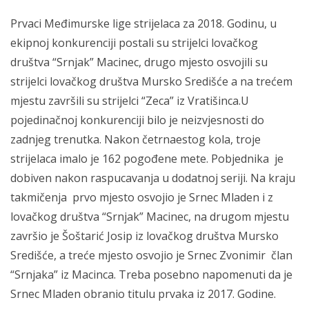
Prvaci Međimurske lige strijelaca za 2018. Godinu, u
ekipnoj konkurenciji postali su strijelci lovačkog
društva “Srnjak” Macinec, drugo mjesto osvojili su
strijelci lovačkog društva Mursko Središće a na trećem
mjestu završili su strijelci “Zeca” iz Vratišinca.
U
pojedinačnoj konkurenciji bilo je neizvjesnosti do
zadnjeg trenutka. Nakon četrnaestog kola, troje
strijelaca imalo je 162 pogođene mete. Pobjednika je
dobiven nakon raspucavanja u dodatnoj seriji. Na kraju
takmičenja prvo mjesto osvojio je Srnec Mladen i z
lovačkog društva “Srnjak” Macinec, na drugom mjestu
završio je Šoštarić Josip iz lovačkog društva Mursko
Središće, a treće mjesto osvojio je Srnec Zvonimir član
“Srnjaka” iz Macinca. Treba posebno napomenuti da je
Srnec Mladen obranio titulu prvaka iz 2017. Godine.