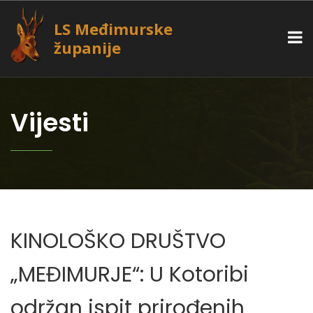
LS Međimurske
županije
Vijesti
KINOLOŠKO DRUŠTVO
„MEĐIMURJE“: U Kotoribi
održan ispit prirođenih