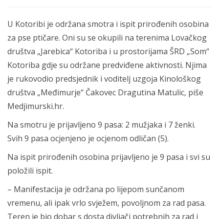
U Kotoribi je održana smotra i ispit prirođenih osobina
za pse ptičare. Oni su se okupili na terenima Lovačkog
društva „Jarebica“ Kotoriba i u prostorijama ŠRD „Som“
Kotoriba gdje su održane predviđene aktivnosti. Njima
je rukovodio predsjednik i voditelj uzgoja Kinološkog
društva „Međimurje“ Čakovec Dragutina Matulic, piše
Medjimurski.hr.
Na smotru je prijavljeno 9 pasa: 2 mužjaka i 7 ženki.
Svih 9 pasa ocjenjeno je ocjenom odličan (5).
Na ispit prirođenih osobina prijavljeno je 9 pasa i svi su
položili ispit.
– Manifestacija je održana po lijepom sunčanom
vremenu, ali ipak vrlo svježem, povoljnom za rad pasa.
Teren je bio dobar s dosta divljači potrebnih za rad i