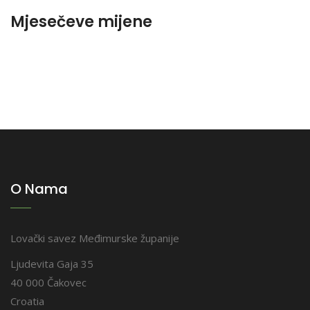
Mjesečeve mijene
O Nama
Lovački savez Međimurske županije
Ljudevita Gaja 35
40 000 Čakovec
Croatia