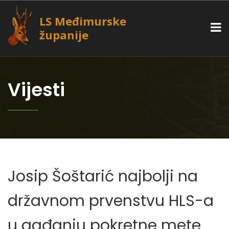
LS Međimurske
županije
Vijesti
Josip Šoštarić najbolji na
državnom prvenstvu HLS-a
u gađanju pokretne mete