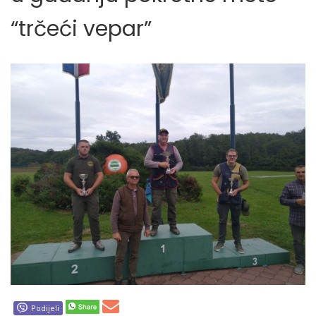
“trčeći vepar”
Podijeli