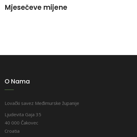
Mjesečeve mijene
O Nama
Lovački savez Međimurske županije
Ljudevita Gaja 35
40 000 Čakovec
Croatia