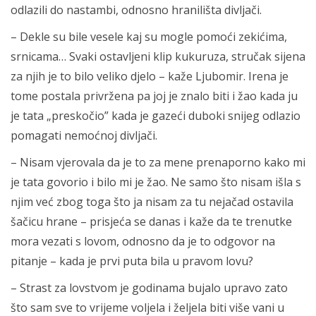
odlazili do nastambi, odnosno hranilišta divljači.
– Dekle su bile vesele kaj su mogle pomoći zekićima,
srnicama… Svaki ostavljeni klip kukuruza, stručak sijena
za njih je to bilo veliko djelo – kaže Ljubomir. Irena je
tome postala privržena pa joj je znalo biti i žao kada ju
je tata „preskočio” kada je gazeći duboki snijeg odlazio
pomagati nemoćnoj divljači.
– Nisam vjerovala da je to za mene prenaporno kako mi
je tata govorio i bilo mi je žao. Ne samo što nisam išla s
njim već zbog toga što ja nisam za tu nejačad ostavila
šačicu hrane – prisjeća se danas i kaže da te trenutke
mora vezati s lovom, odnosno da je to odgovor na
pitanje – kada je prvi puta bila u pravom lovu?
– Strast za lovstvom je godinama bujalo upravo zato
što sam sve to vrijeme voljela i željela biti više vani u