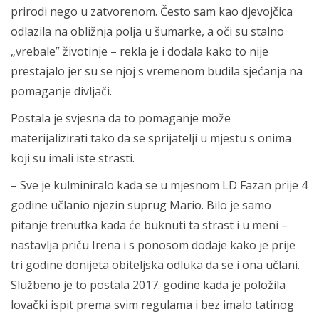
prirodi nego u zatvorenom. Često sam kao djevojčica
odlazila na obližnja polja u šumarke, a oči su stalno
„vrebale” životinje – rekla je i dodala kako to nije
prestajalo jer su se njoj s vremenom budila sjećanja na
pomaganje divljači.
Postala je svjesna da to pomaganje može
materijalizirati tako da se sprijatelji u mjestu s onima
koji su imali iste strasti.
– Sve je kulminiralo kada se u mjesnom LD Fazan prije 4
godine učlanio njezin suprug Mario. Bilo je samo
pitanje trenutka kada će buknuti ta strast i u meni –
nastavlja priču Irena i s ponosom dodaje kako je prije
tri godine donijeta obiteljska odluka da se i ona učlani.
Službeno je to postala 2017. godine kada je položila
lovački ispit prema svim regulama i bez imalo tatinog