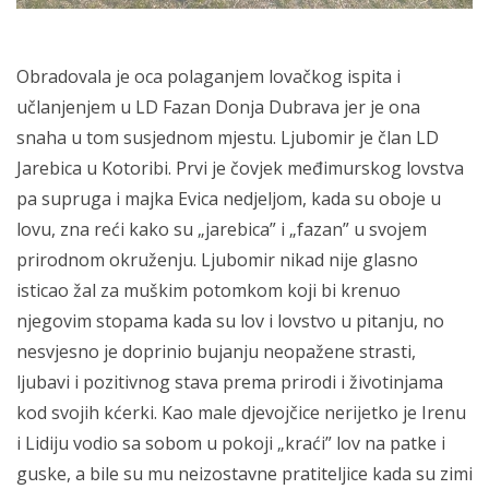
Obradovala je oca polaganjem lovačkog ispita i
učlanjenjem u LD Fazan Donja Dubrava jer je ona
snaha u tom susjednom mjestu. Ljubomir je član LD
Jarebica u Kotoribi. Prvi je čovjek međimurskog lovstva
pa supruga i majka Evica nedjeljom, kada su oboje u
lovu, zna reći kako su „jarebica” i „fazan” u svojem
prirodnom okruženju. Ljubomir nikad nije glasno
isticao žal za muškim potomkom koji bi krenuo
njegovim stopama kada su lov i lovstvo u pitanju, no
nesvjesno je doprinio bujanju neopažene strasti,
ljubavi i pozitivnog stava prema prirodi i životinjama
kod svojih kćerki. Kao male djevojčice nerijetko je Irenu
i Lidiju vodio sa sobom u pokoji „kraći” lov na patke i
guske, a bile su mu neizostavne pratiteljice kada su zimi