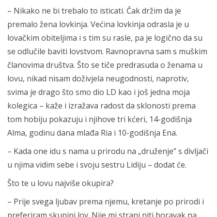
– Nikako ne bi trebalo to isticati. Čak držim da je
premalo žena lovkinja. Većina lovkinja odrasla je u
lovačkim obiteljima i s tim su rasle, pa je logično da su
se odlučile baviti lovstvom. Ravnopravna sam s muškim
članovima društva. Što se tiče predrasuda o ženama u
lovu, nikad nisam doživjela neugodnosti, naprotiv,
svima je drago što smo dio LD kao i još jedna moja
kolegica – kaže i izražava radost da sklonosti prema
tom hobiju pokazuju i njihove tri kćeri, 14-godišnja
Alma, godinu dana mlađa Ria i 10-godišnja Ena.
– Kada one idu s nama u prirodu na „druženje” s divljači
u njima vidim sebe i svoju sestru Lidiju – dodat će.
Što te u lovu najviše okupira?
– Prije svega ljubav prema njemu, kretanje po prirodi i
preferiram skupini lov. Nije mi strani niti boravak na