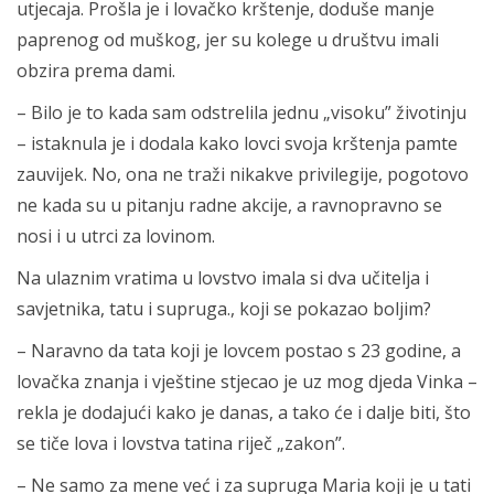
utjecaja. Prošla je i lovačko krštenje, doduše manje
paprenog od muškog, jer su kolege u društvu imali
obzira prema dami.
– Bilo je to kada sam odstrelila jednu „visoku” životinju
– istaknula je i dodala kako lovci svoja krštenja pamte
zauvijek. No, ona ne traži nikakve privilegije, pogotovo
ne kada su u pitanju radne akcije, a ravnopravno se
nosi i u utrci za lovinom.
Na ulaznim vratima u lovstvo imala si dva učitelja i
savjetnika, tatu i supruga., koji se pokazao boljim?
– Naravno da tata koji je lovcem postao s 23 godine, a
lovačka znanja i vještine stjecao je uz mog djeda Vinka –
rekla je dodajući kako je danas, a tako će i dalje biti, što
se tiče lova i lovstva tatina riječ „zakon”.
– Ne samo za mene već i za supruga Maria koji je u tati