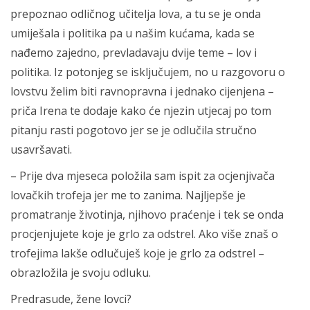
prepoznao odličnog učitelja lova, a tu se je onda
umiješala i politika pa u našim kućama, kada se
nađemo zajedno, prevladavaju dvije teme – lov i
politika. Iz potonjeg se isključujem, no u razgovoru o
lovstvu želim biti ravnopravna i jednako cijenjena –
priča Irena te dodaje kako će njezin utjecaj po tom
pitanju rasti pogotovo jer se je odlučila stručno
usavršavati.
– Prije dva mjeseca položila sam ispit za ocjenjivača
lovačkih trofeja jer me to zanima. Najljepše je
promatranje životinja, njihovo praćenje i tek se onda
procjenjujete koje je grlo za odstrel. Ako više znaš o
trofejima lakše odlučuješ koje je grlo za odstrel –
obrazložila je svoju odluku.
Predrasude, žene lovci?