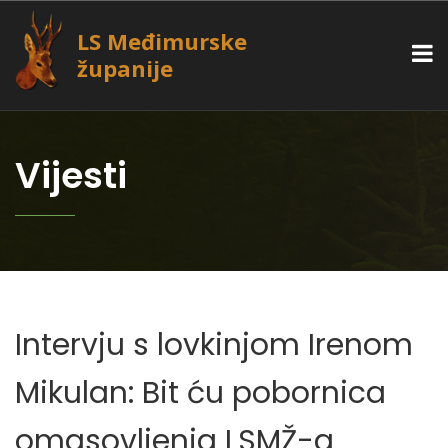
LS Međimurske
županije
Vijesti
Intervju s lovkinjom Irenom
Mikulan: Bit ću pobornica
omasovljenja LSMŽ-a