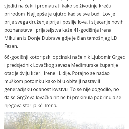
sjediti na čeki i promatrati kako se životinje kreću
prirodom. Najljepše je ujutro kad se sve budi. Lov je
prije svega druženje prije i poslije lova, i stjecanje novih
poznanstava i prijateljstva kaže 41-godišnja Irena
Mikulan iz Donje Dubrave gdje je član tamošnjeg LD
Fazan.
66-godišnji kotoripski općinski načelnik Ljubomir Grgec
i predsjednik Lovačkog saveza Međimurske županije
otac je dviju kćeri, Irene i Lidije. Potajno se nadao
muškom potomku kako bi u obitelji nastavili
generacijsku odanost lovstvu. To se nije dogodilo, no
da se Grgčeva lovačka nit ne bi prekinula pobrinula se
njegova starija kći Irena.