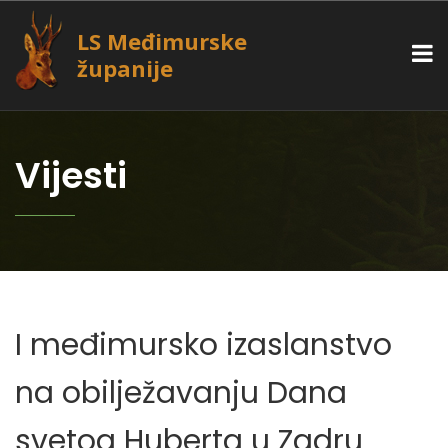
LS Međimurske
županije
Vijesti
I međimursko izaslanstvo
na obilježavanju Dana
svetog Huberta u Zadru