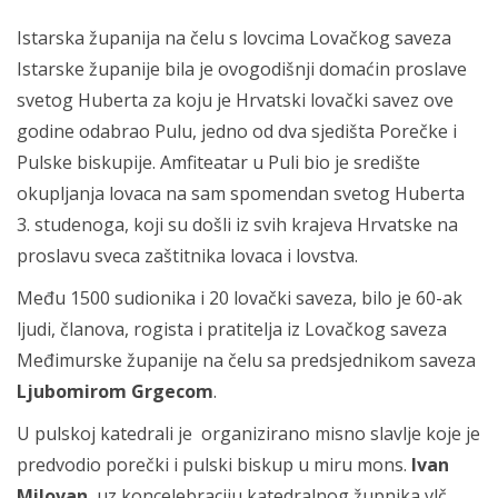
Istarska županija na čelu s lovcima Lovačkog saveza
Istarske županije bila je ovogodišnji domaćin proslave
svetog Huberta za koju je Hrvatski lovački savez ove
godine odabrao Pulu, jedno od dva sjedišta Porečke i
Pulske biskupije. Amfiteatar u Puli bio je središte
okupljanja lovaca na sam spomendan svetog Huberta
3. studenoga, koji su došli iz svih krajeva Hrvatske na
proslavu sveca zaštitnika lovaca i lovstva.
Među 1500 sudionika i 20 lovački saveza, bilo je 60-ak
ljudi, članova, rogista i pratitelja iz Lovačkog saveza
Međimurske županije na čelu sa predsjednikom saveza
Ljubomirom Grgecom
.
U pulskoj katedrali je organizirano misno slavlje koje je
predvodio porečki i pulski biskup u miru mons.
Ivan
Milovan
, uz koncelebraciju katedralnog župnika vlč.