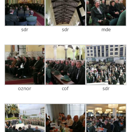
sdr
sdr
mde
oznor
cof
sdr