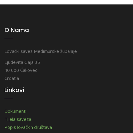
O Nama
Lovački savez Međimurske županije
Ljudevita Gaja 35
40 000 Čakovec
Croatia
Linkovi
Dokumenti
Tijela saveza
Popis lovačkih društava