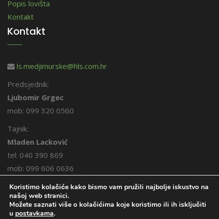
Popis lovišta
Kontakt
Kontakt
ls.medjimurske@hls.com.hr
Predsjednik:
Ljubomir Grgec
mob: 099 320 0560
Tajnik:
Mladen Lacković
tel: 040 390 869
mob: 099 606 0636
Koristimo kolačiće kako bismo vam pružili najbolje iskustvo na
našoj web stranici.
Možete saznati više o kolačićima koje koristimo ili ih isključiti
u
postavkama
.