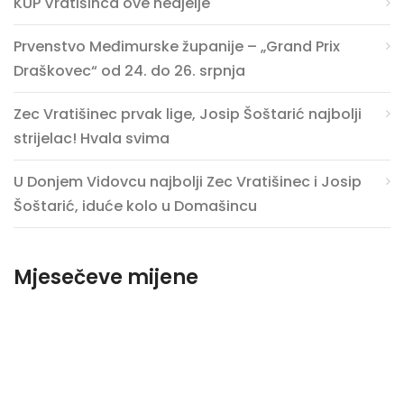
KUP Vratišinca ove nedjelje
Prvenstvo Međimurske županije – „Grand Prix
Draškovec“ od 24. do 26. srpnja
Zec Vratišinec prvak lige, Josip Šoštarić najbolji
strijelac! Hvala svima
U Donjem Vidovcu najbolji Zec Vratišinec i Josip
Šoštarić, iduće kolo u Domašincu
Mjesečeve mijene