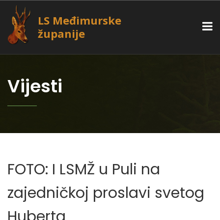
LS Međimurske
županije
Vijesti
FOTO: I LSMŽ u Puli na
zajedničkoj proslavi svetog
Huberta