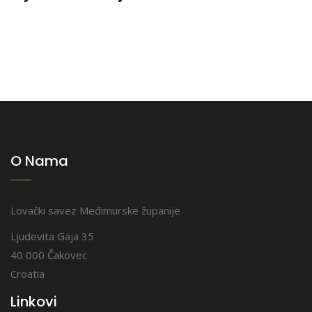
O Nama
Lovački savez Međimurske županije
Ljudevita Gaja 35
40 000 Čakovec
Croatia
Linkovi