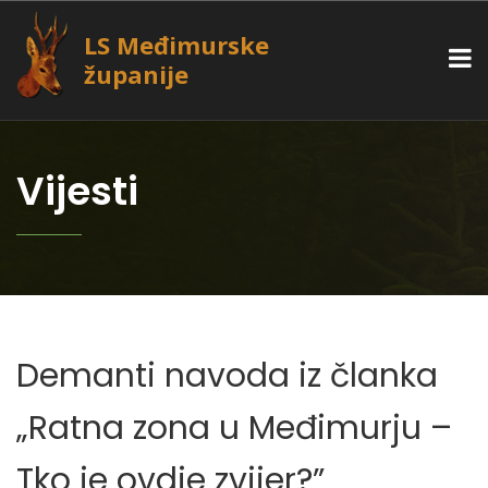
LS Međimurske
županije
Vijesti
Demanti navoda iz članka
„Ratna zona u Međimurju –
Tko je ovdje zvijer?”