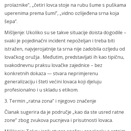
prolaznike”, „četiri lovca stoje na rubu šume s puškama
uperenima prema šumi”, „vidno ozlijeđena srna koja
šepa”.
Mišljenje: Ukoliko su se takve situacije doista dogodile –
svaki je pojedinačni incident nepoželjan i treba biti
istražen, najvjerojatnije ta srna nije zadobila ozljedu od
lovačkog oružja . Međutim, predstavljati ih kao tipičnu,
svakodnevnu praksu lovačke zajednice – bez
konkretnih dokaza — stvara neprimjerenu
generalizaciju i šteti većini lovaca koji djeluju
profesionalno i u skladu s etikom.
3. Termin „ratna zona” i njegovo značenje
Članak sugerira da je područje „kao da ste usred ratne
zone” zbog zvukova pucnjeva i prisutnosti lovaca.