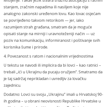
Mišljenje: Takav jezik stvara snažnu asocijaciju s ratnim
stanjem, zračnim napadima ili nasiljem koje nije
analogno zakonski uređenom lovu. Kao lovac osjećam
se povrijeđeno takvom retorikom — jer, iako
razumijem strah građana, smatram da je moguće
opisati stanje na mirniji i uravnoteženiji način — uz
poziv na komunikaciju, informiranost i poštivanje svih
korisnika šume i prirode.
4. Povezanost s ratom i nacionalnim vrijednostima
U tekstu se navodi ili implicira da bi lovci – kao ratnici –
trebali „ići u Ukrajinu da pucaju oružjem”. Smatramo da
je taj sadržaj neprikladan i uvredljiv za lovačku
zajednicu.
Dodatno: Lovci su svoju „Ukrajinu” imali u Hrvatskoj 90-
ih godina – u obrani neovisnosti Republike Hrvatske u