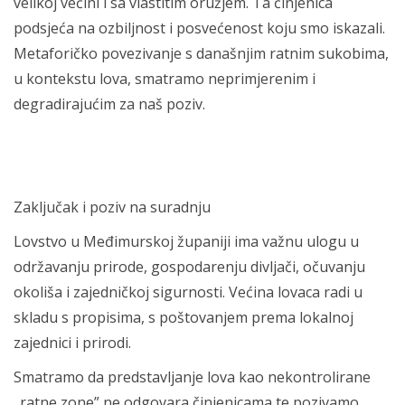
velikoj većini i sa vlastitim oružjem. Ta činjenica
podsjeća na ozbiljnost i posvećenost koju smo iskazali.
Metaforičko povezivanje s današnjim ratnim sukobima,
u kontekstu lova, smatramo neprimjerenim i
degradirajućim za naš poziv.
Zaključak i poziv na suradnju
Lovstvo u Međimurskoj županiji ima važnu ulogu u
održavanju prirode, gospodarenju divljači, očuvanju
okoliša i zajedničkoj sigurnosti. Većina lovaca radi u
skladu s propisima, s poštovanjem prema lokalnoj
zajednici i prirodi.
Smatramo da predstavljanje lova kao nekontrolirane
„ratne zone” ne odgovara činjenicama te pozivamo