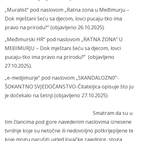
„Muralist“ pod naslovom „Ratna zona u Međimurju –
Dok mještani šeću sa djecom, lovci pucaju-tko ima
pravo na prirodu?” (objavljeno 26.10.2025).
„Međimurski HR“ pod naslovom „RATNA ZONA“ U
MEĐIMURJU – Dok mještani šeću sa djecom, lovci
pucaju-tko ima pravo na prirodu?” (objavljeno
27.10.2025).
„e-medjimurje“ pod naslovom „SKANDALOZN0“-
ŠOKANTNO SVJEDOČANSTVO-Čitateljica opisuje što ju
je dočekalo na šetnji (objavljeno 27.10.2025)
Smatram da su u
tim člancima pod gore navedenim naslovima iznesene
tvrdnje koje su netočne ili nedovoljno potkrijepljene te
koje mogu narušiti ugled lovačke zajednice, stoga