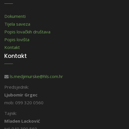
Dokumenti
Tijela saveza
Popis lovačkih društava
Popis lovišta
Kontakt
Kontakt
ls.medjimurske@hls.com.hr
Predsjednik:
Ljubomir Grgec
mob: 099 320 0560
Tajnik:
Mladen Lacković
tel: 040 390 869