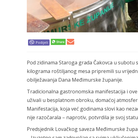
Podijeli
Pod zidinama Staroga grada Čakovca u subotu se 
kilograma roštiljanog mesa pripremili su vrij
obilježavanja Dana Međimurske županije.
Tradicionalna gastronomska manifestacija i ove je
uživali u besplatnom obroku, domaćoj atmosferi 
Manifestacija, koja već godinama slovi kao neza
nije razočarala – naprotiv, potvrdila je svoj stat
Predsjednik Lovačkog saveza Međimurske županij
– Izuzetno sam zadovoljan sa svima uključenima 