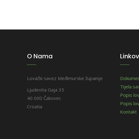
O Nama
Linkov
Lovački savez Međimurske županije
Dokumen
Tijela s
Ljudevita Gaja 35
Popis lo
40 000 Čakovec
Popis lov
Croatia
Kontakt