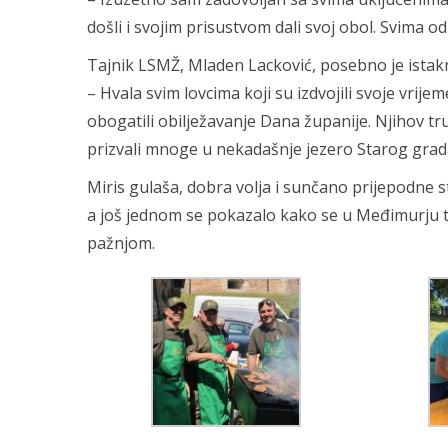
došli i svojim prisustvom dali svoj obol. Svima 
Tajnik LSMŽ, Mladen Lacković, posebno je istak
– Hvala svim lovcima koji su izdvojili svoje vrijem
obogatili obilježavanje Dana županije. Njihov trud
prizvali mnoge u nekadašnje jezero Starog grad
Miris gulaša, dobra volja i sunčano prijepodne st
a još jednom se pokazalo kako se u Međimurju t
pažnjom.