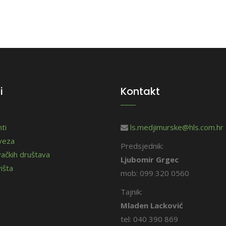
i
Kontakt
ti
ls.medjimurske@hls.com.hr
aveza
Predsjednik:
vačkih društava
Ljubomir Grgec
išta
mob: 099 320 0560
Tajnik:
Mladen Lacković
tel: 040 390 869