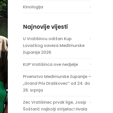
Kinologija
Najnovije vijesti
U Vratišincu održan Kup
Lovačkog saveza Međimurske
županije 2026
KUP Vratišinca ove nedjelje
Prvenstvo Međimurske županije –
„Grand Prix Draškovec“ od 24. do
26. srpnja
Zec Vratišinec prvak lige, Josip
Šoštarić najbolji strijelac! Hvala