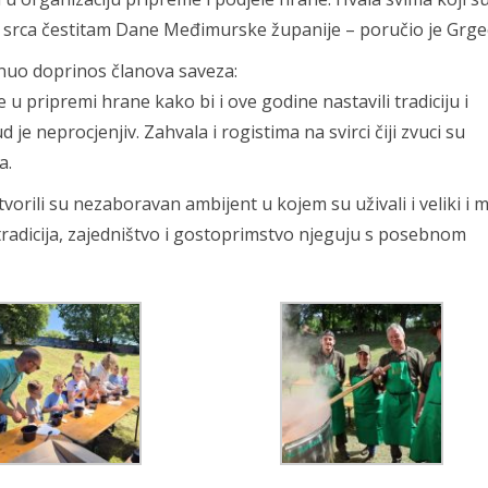
od srca čestitam Dane Međimurske županije – poručio je Grge
nuo doprinos članova saveza:
e u pripremi hrane kako bi i ove godine nastavili tradiciju i
 je neprocjenjiv. Zahvala i rogistima na svirci čiji zvuci su
a.
vorili su nezaboravan ambijent u kojem su uživali i veliki i m
radicija, zajedništvo i gostoprimstvo njeguju s posebnom