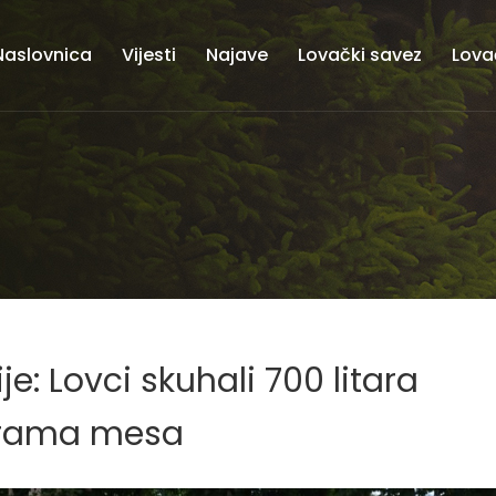
Naslovnica
Vijesti
Najave
Lovački savez
Lova
: Lovci skuhali 700 litara
lograma mesa