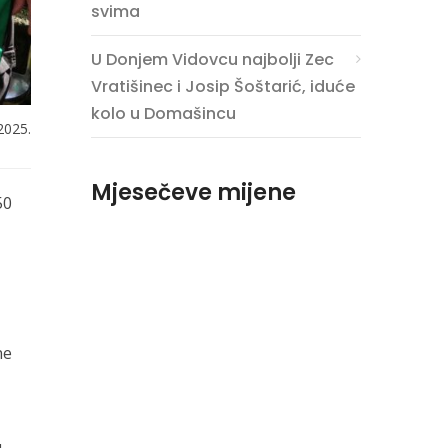
svima
U Donjem Vidovcu najbolji Zec
Vratišinec i Josip Šoštarić, iduće
kolo u Domašincu
2025.
Mjesečeve mijene
50
ne
u