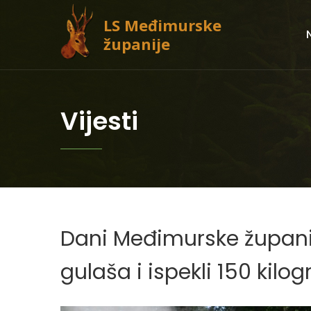
LS Međimurske
županije
Vijesti
Dani Međimurske županije
gulaša i ispekli 150 ki