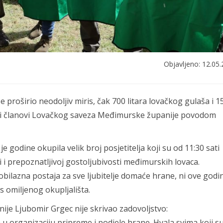
Objavljeno: 12.05.
proširio neodoljiv miris, čak 700 litara lovačkog gulaša i 1
edni članovi Lovačkog saveza Međimurske županije povodom
 godine okupila velik broj posjetitelja koji su od 11:30 sati
i prepoznatljivoj gostoljubivosti međimurskih lovaca.
obilazna postaja za sve ljubitelje domaće hrane, ni ove godi
us omiljenog okupljališta.
e Ljubomir Grgec nije skrivao zadovoljstvo:
u organizaciju pripreme i podjele hrane. Hvala svima koji s