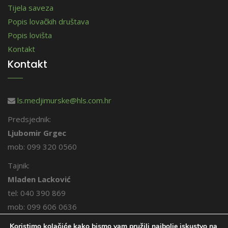
Tijela saveza
Popis lovačkih društava
Popis lovišta
Kontakt
Kontakt
ls.medjimurske@hls.com.hr
Predsjednik:
Ljubomir Grgec
mob: 099 320 0560
Tajnik:
Mladen Lacković
tel: 040 390 869
mob: 099 606 0636
Koristimo kolačiće kako bismo vam pružili najbolje iskustvo na