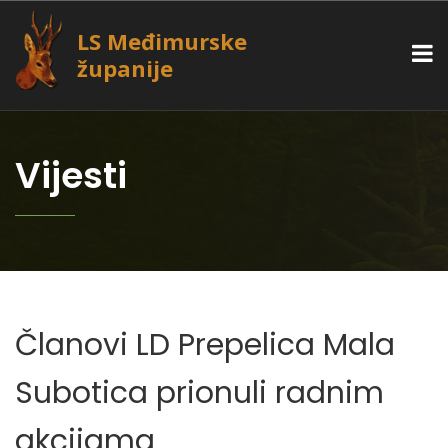
LS Međimurske
županije
Vijesti
Članovi LD Prepelica Mala
Subotica prionuli radnim
akcijama