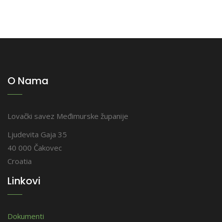
O Nama
Lovački savez Međimurske županije
Ljudevita Gaja 35
40 000 Čakovec
Croatia
Linkovi
Dokumenti