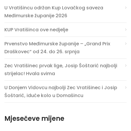
U Vratišincu održan Kup Lovačkog saveza
Međimurske županije 2026
KUP Vratišinca ove nedjelje
Prvenstvo Međimurske županije – „Grand Prix
Draškovec“ od 24. do 26. srpnja
Zec Vratišinec prvak lige, Josip Šoštarić najbolji
strijelac! Hvala svima
U Donjem Vidovcu najbolji Zec Vratišinec i Josip
Šoštarić, iduće kolo u Domašincu
Mjesečeve mijene