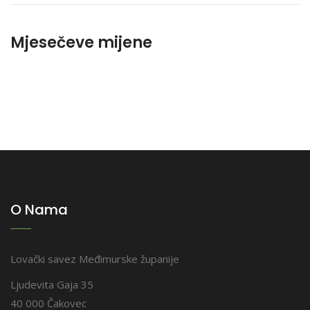
Mjesečeve mijene
O Nama
Lovački savez Međimurske županije
Ljudevita Gaja 35
40 000 Čakovec