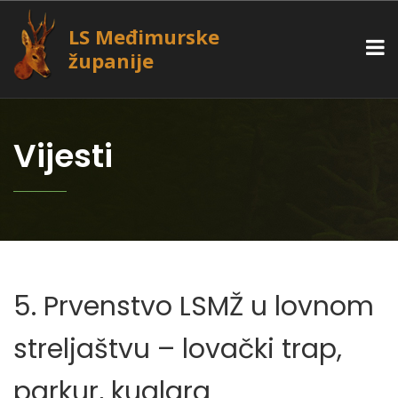
LS Međimurske
županije
Vijesti
5. Prvenstvo LSMŽ u lovnom
streljaštvu – lovački trap,
parkur, kuglara